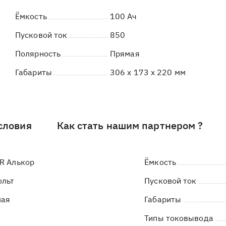
Ёмкость
100 Ач
Пусковой ток
850
Полярность
Прямая
Габариты
306 x 173 x 220 мм
словия
Как стать нашим партнером ?
R Алькор
Ёмкость
ольт
Пусковой ток
мая
Габариты
Типы токовывода