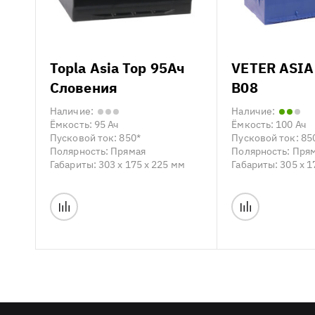
Topla Asia Top 95Ач
VETER ASIA
Словения
B08
Наличие:
Наличие:
Ёмкость:
95 Ач
Ёмкость:
100 Ач
Пусковой ток:
850*
Пусковой ток:
85
Полярность:
Прямая
Полярность:
Пря
Габариты:
303 x 175 x 225 мм
Габариты:
305 x 1