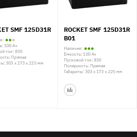
ET SMF 125D31R
ROCKET SMF 125D31R
B01
е:
ь:
100 Ач
Наличие:
ой ток:
830
Ёмкость:
100 Ач
ость:
Прямая
Пусковой ток:
830
ты:
303 x 173 x 225 мм
Полярность:
Прямая
Габариты:
303 x 173 x 225 мм