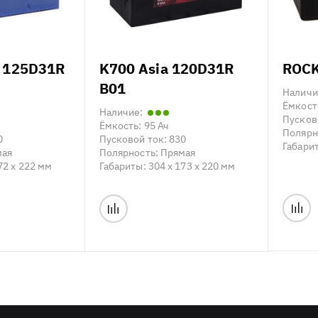
 125D31R
K700 Asia 120D31R
ROCK
B01
Наличи
Ёмкост
Наличие:
Пусков
Ёмкость:
95 Ач
Полярн
0
Пусковой ток:
830
Габари
мая
Полярность:
Прямая
72 x 222 мм
Габариты:
304 x 173 x 220 мм