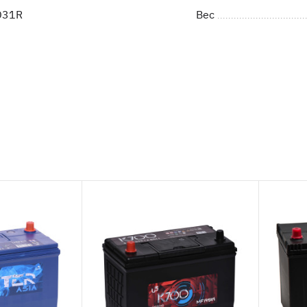
D31R
Вес