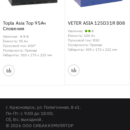
Topla Asia Top 95Ач
VETER ASIA 125D31R B08
Словения
Наличие:
Ёмкость:
100 Ач
Наличие:
Пусковой ток:
850
Ёмкость:
95 Ач
Полярность:
Прямая
Пусковой ток:
850*
Габариты:
305 x 172 x 222 мм
Полярность:
Прямая
Габариты:
303 x 175 x 225 мм
г. Красноярск, ул. Полигонная, 8 к1.
Пн-Пт: с 9:00 до 18:00;
Cб, Вс: выходной.
© 2026 ООО СИБАККУМУЛЯТОР