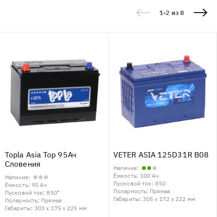
1-2 из 8
Topla Asia Top 95Ач
VETER ASIA 125D31R B08
Словения
Наличие:
Ёмкость:
100 Ач
Наличие:
Пусковой ток:
850
Ёмкость:
95 Ач
Полярность:
Прямая
Пусковой ток:
850*
Габариты:
305 x 172 x 222 мм
Полярность:
Прямая
Габариты:
303 x 175 x 225 мм