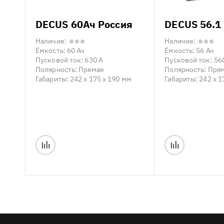
DECUS 60Ач Россия
DECUS 56.1
Наличие:
Наличие:
Ёмкость:
60 Ач
Ёмкость:
56 Ач
Пусковой ток:
630 А
Пусковой ток:
56
Полярность:
Прямая
Полярность:
Пря
Габариты:
242 x 175 x 190 мм
Габариты:
242 x 1