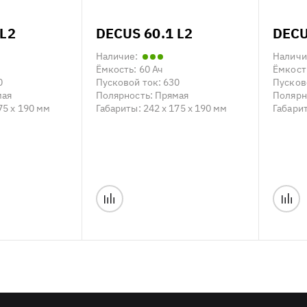
 L2
DECUS 60.1 L2
DECU
Наличие:
Наличи
Ёмкость:
60 Ач
Ёмкост
0
Пусковой ток:
630
Пусков
мая
Полярность:
Прямая
Полярн
75 x 190 мм
Габариты:
242 x 175 x 190 мм
Габари