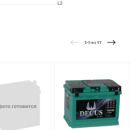
L2
1-5 из 17