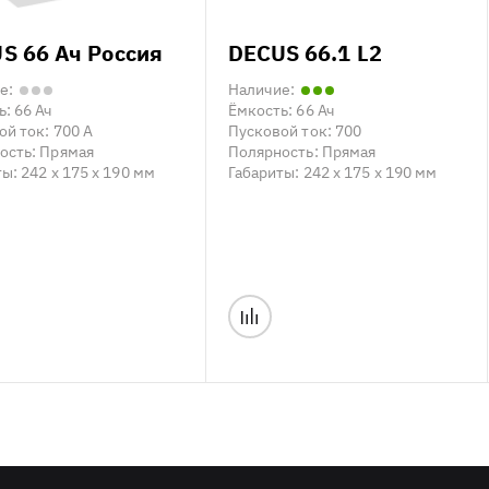
S 66 Ач Россия
DECUS 66.1 L2
е:
Наличие:
ь:
66 Ач
Ёмкость:
66 Ач
ой ток:
700 А
Пусковой ток:
700
ость:
Прямая
Полярность:
Прямая
ты:
242 x 175 x 190 мм
Габариты:
242 x 175 x 190 мм