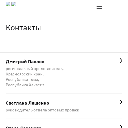
Контакты
Все города
Дмитрий Павлов
Новосибирск, НСО
региональный представитель,
Красноярский край,
Красноярский край
Республика Тыва,
Республика Хакасия
Кемеровская обл.
Томская обл.
Светлана Ляшенко
Алтайский край
руководитель отдела оптовых продаж
Омская обл.
Иркутская обл.