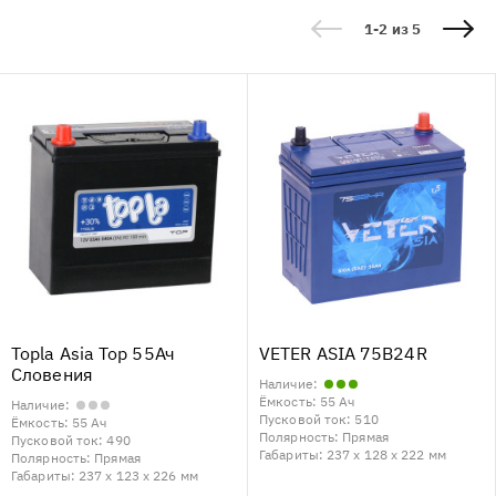
1-2 из 5
Topla Asia Top 55Ач
VETER ASIA 75B24R
Словения
Наличие:
Ёмкость:
55 Ач
Наличие:
Пусковой ток:
510
Ёмкость:
55 Ач
Полярность:
Прямая
Пусковой ток:
490
Габариты:
237 x 128 x 222 мм
Полярность:
Прямая
Габариты:
237 x 123 x 226 мм