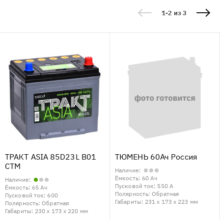
1-2 из 3
ТРАКТ ASIA 85D23L B01
ТЮМЕНЬ 60Ач Россия
СТМ
Наличие:
Ёмкость:
60 Ач
Наличие:
Пусковой ток:
550 А
Ёмкость:
65 Ач
Полярность:
Обратная
Пусковой ток:
600
Габариты:
231 x 173 x 223 мм
Полярность:
Обратная
Габариты:
230 x 173 x 220 мм