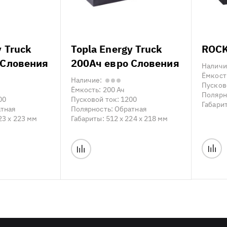
y Truck
Topla Energy Truck
ROCK
 Словения
200Ач евро Словения
Наличи
Ёмкост
Наличие:
Пусков
Ёмкость:
200 Ач
Полярн
00
Пусковой ток:
1200
Габари
тная
Полярность:
Обратная
23 x 223 мм
Габариты:
512 x 224 x 218 мм