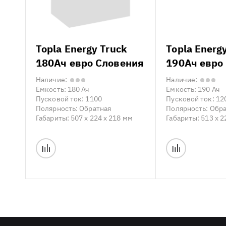
Topla Energy Truck
Topla Energ
180Ач евро Словения
190Ач евро
Наличие:
Наличие:
Ёмкость:
180 Ач
Ёмкость:
190 Ач
Пусковой ток:
1100
Пусковой ток:
12
Полярность:
Обратная
Полярность:
Обра
Габариты:
507 x 224 x 218 мм
Габариты:
513 x 2