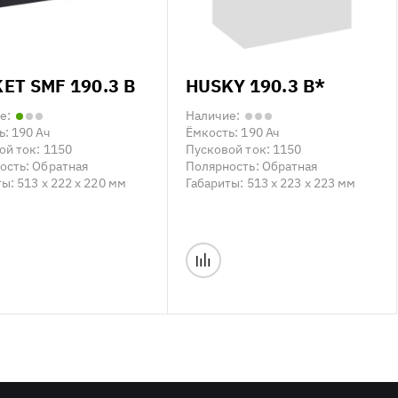
ET SMF 190.3 B
HUSKY 190.3 B*
е:
Наличие:
ь:
190 Ач
Ёмкость:
190 Ач
ой ток:
1150
Пусковой ток:
1150
ость:
Обратная
Полярность:
Обратная
ты:
513 x 222 x 220 мм
Габариты:
513 x 223 x 223 мм