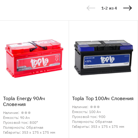
1-2 из 4
Topla Energy 90Ач
Topla Top 100Ач Словения
Словения
Наличие:
Ёмкость:
100 Ач
Наличие:
Пусковой ток:
900
Ёмкость:
90 Ач
Полярность:
Обратная
Пусковой ток:
800*
Габариты:
353 x 175 x 175 мм
Полярность:
Обратная
Габариты:
353 x 175 x 175 мм