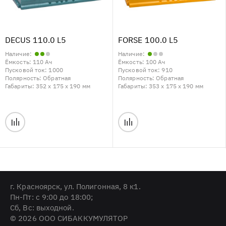
DECUS 110.0 L5
FORSE 100.0 L5
Наличие:
Наличие:
Ёмкость:
110 Ач
Ёмкость:
100 Ач
Пусковой ток:
1000
Пусковой ток:
910
Полярность:
Обратная
Полярность:
Обратная
Габариты:
352 x 175 x 190 мм
Габариты:
353 x 175 x 190 мм
г. Красноярск, ул. Полигонная, 8 к1.
Пн-Пт: с 9:00 до 18:00;
Cб, Вс: выходной.
© 2026 ООО СИБАККУМУЛЯТОР